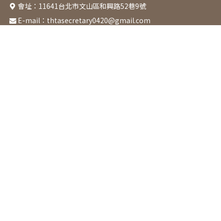
會址：
11641台北市文山區和興路52巷9號
E-mail：
thtasecretary0420@gmail.com
關於協會
最新消息
活動課程
章程
本會活動
課程表
成立起源
協辦活動
園藝治療類
協會宗旨
園藝技術類
組織架構
醫療福祉類
理監事名錄
HT. Club
會前工作坊 / 研討會
增能研習工作坊
預防及延緩失能照護
說明會
活動花絮